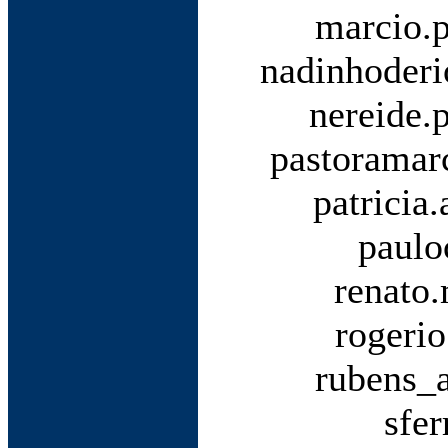
marcio.
nadinhoderi
nereide.
pastoramarc
patricia
paulo
renato
rogerio
rubens_
sfer