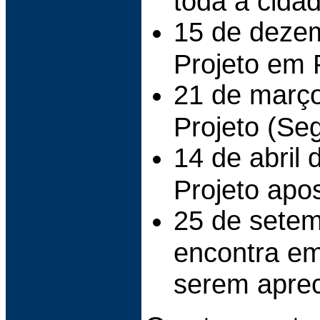
toda a cida
15 de deze
Projeto em 
21 de março
Projeto (Se
14 de abril 
Projeto apo
25 de setem
encontra em
serem aprec