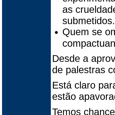
as crueldad
submetidos.
Quem se om
compactuand
Desde a aprov
de palestras c
Está claro par
estão apavora
Temos chance: