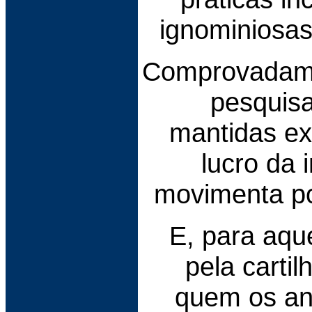
ignominiosas
Comprovadamen
pesquisa
mantidas ex
lucro da 
movimenta po
E, para aqu
pela carti
quem os an