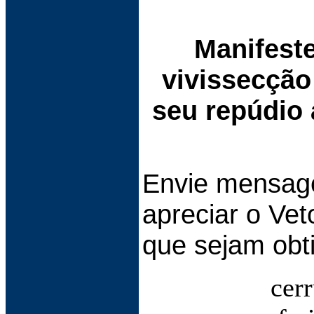
Manifeste
vivissecção
seu repúdio 
Envie mensag
apreciar o Vet
que sejam obt
cer