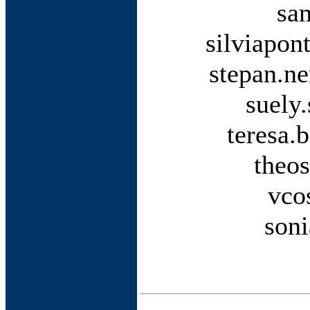
sa
silviapon
stepan.ne
suely
teresa.
theos
vco
son