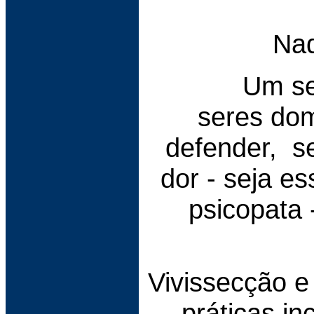
Nad
Um se
seres dom
defender, s
dor - seja e
psicopata 
Vivissecção e
práticas in