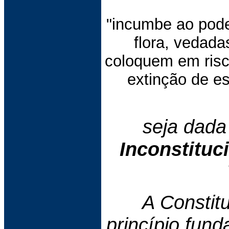
"incumbe ao poder 
flora, vedada
coloquem em risc
extinção de e
seja dada
Inconstituc
A Constit
princípio fund