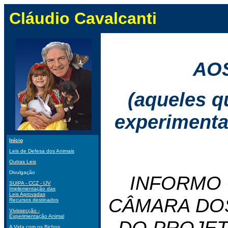
Cláudio Cavalcanti
AOS
(aqueles q
experimenta
Início
Leis de Defesa dos Animais
Outras Leis
Divulgação
INFORMO 
SUIPA - CCZ - IJV
Implementação das
Leis Aprovadas
CÂMARA DOS
Recursos destinados
Vivissecção -
Experimentação Animal
DO PROJETO 
A Vida com os Bichos