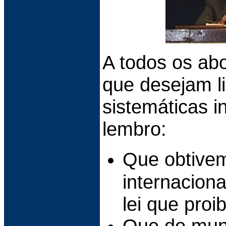
A todos os abol
que desejam li
sistemáticas in
l
embro:
Que obtivem
internacion
lei que proi
Que do mund