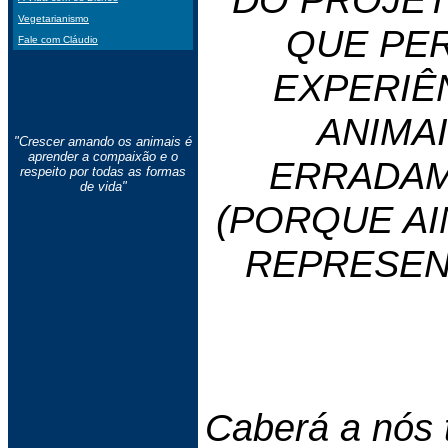
Vegetarianismo
QUE PER
Fale com Cláudio
EXPERIÊ
ANIMA
"Crescer amando os animais é
aprender a compaixão e o
ERRADA
respeito por todas as formas
de vida"
(PORQUE AIN
REPRESEN
Caberá a nós 