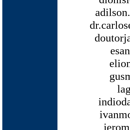
adilson
dr.carlo
doutorj
esan
elio
gusm
la
indiod
ivanmo
jerom