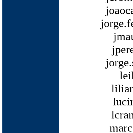
joaoc
jorge.
jma
jper
jorge
le
lili
luci
lcra
marc