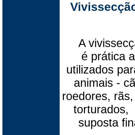
Vivissecçã
A vivissec
é prática 
utilizados pa
animais - c
roedores, rãs,
torturados,
suposta fin