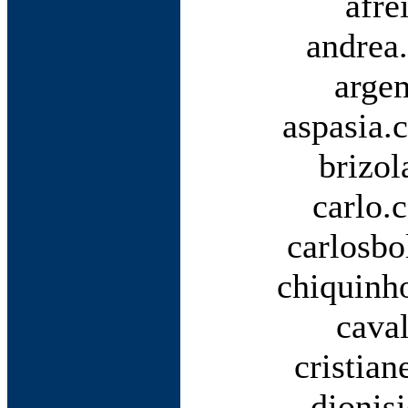
afre
andrea
arge
aspasia.
brizol
carlo.
carlosbo
chiquinh
cava
cristian
dionis