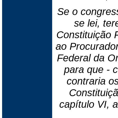
Se o congress
se lei, t
Constituição F
ao Procurado
Federal da O
para que - 
contraria o
Constituiç
capítulo VI, 