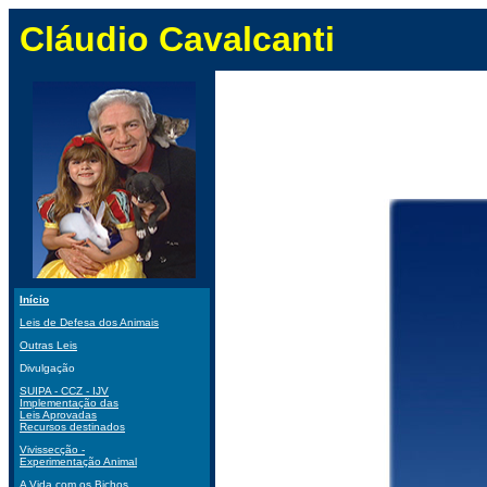
Cláudio Cavalcanti
Início
Leis de Defesa dos Animais
Outras Leis
Divulgação
SUIPA - CCZ - IJV
Implementação das
Leis Aprovadas
Recursos destinados
Vivissecção -
Experimentação Animal
A Vida com os Bichos