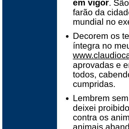
em vigor
. São
farão da cidad
mundial no exe
Decorem os te
íntegra no meu 
www.claudioca
aprovadas e e
todos, cabend
cumpridas.
Lembrem sempr
deixei proibid
contra os anim
animais abando