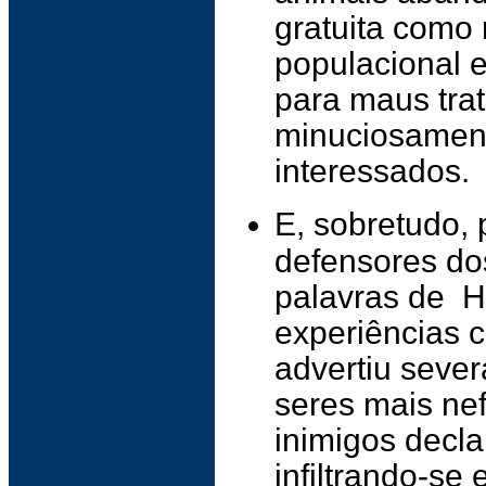
gratuita como 
populacional e
para maus trat
minuciosament
interessados.
E, sobretudo,
defensores d
palavras de H
experiências 
advertiu sever
seres mais ne
inimigos decla
infiltrando-se