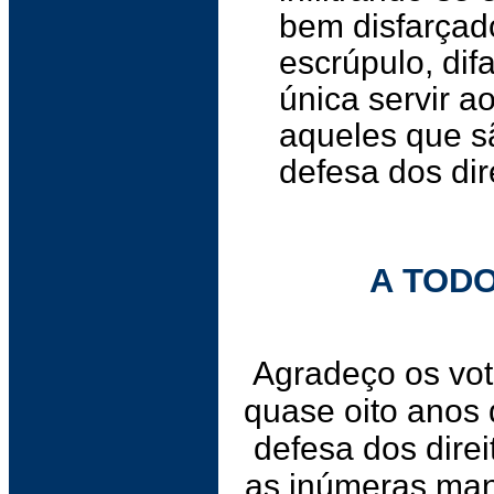
bem disfarçad
escrúpulo, di
única servir a
aqueles que s
defesa dos dir
A TOD
Agradeço os vo
quase oito anos 
defesa dos dire
as inúmeras man