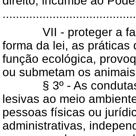
direito, incumbe ao Pode
........................................
VII - proteger a fauna
forma da lei, as prática
função ecológica, provo
ou submetam os animais
§ 3º - As condutas e
lesivas ao meio ambiente 
pessoas físicas ou juríd
administrativas, indepe