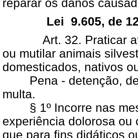
reparar os danos causad
Lei 9.605, de 1
Art. 32. Praticar ato 
ou mutilar animais silves
domesticados, nativos ou
Pena - detenção, de t
multa.
§ 1º Incorre nas mes
experiência dolorosa ou 
que para fins didáticos o