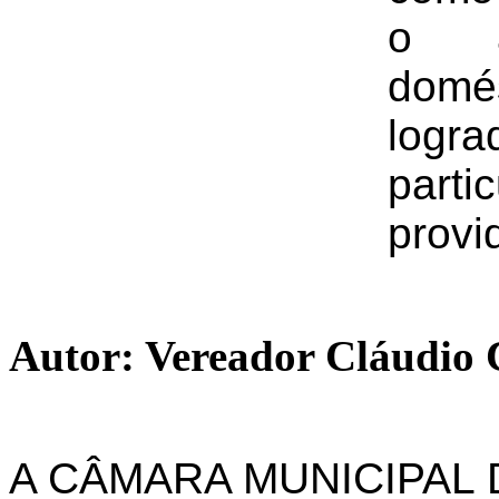
o a
domé
logr
part
provi
Autor: Vereador Cláudio 
A CÂMARA MUNICIPAL 