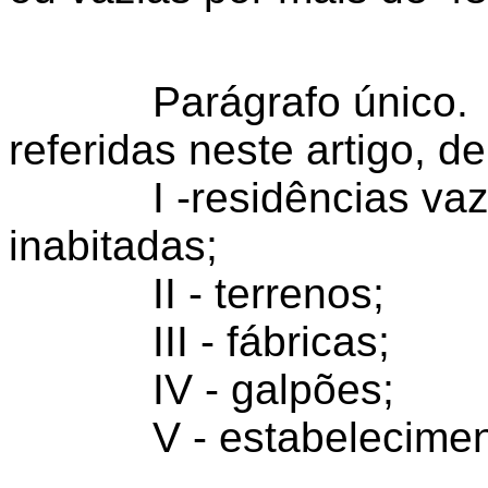
Parágrafo único. As 
referidas neste artigo, d
I -residências vazia
inabitadas;
II - terrenos;
III - fábricas;
IV - galpões;
V - estabelecimento